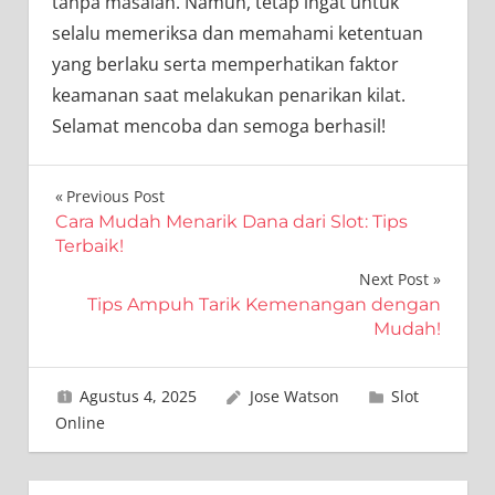
tanpa masalah. Namun, tetap ingat untuk
selalu memeriksa dan memahami ketentuan
yang berlaku serta memperhatikan faktor
keamanan saat melakukan penarikan kilat.
Selamat mencoba dan semoga berhasil!
Navigasi
Previous Post
Cara Mudah Menarik Dana dari Slot: Tips
pos
Terbaik!
Next Post
Tips Ampuh Tarik Kemenangan dengan
Mudah!
Agustus 4, 2025
Jose Watson
Slot
Online