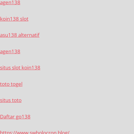
agen138
koin138 slot
asu138 alternatif
agen138
situs slot koin138
toto togel
situs toto
Daftar go138
https://www.swholocron.blog/