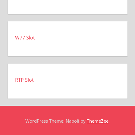
W77 Slot
RTP Slot
WordPress Theme: Napoli by
ThemeZee
.