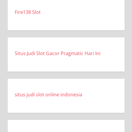
Fire138 Slot
Situs Judi Slot Gacor Pragmatic Hari Ini
situs judi slot online indonesia