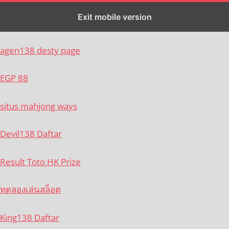
Exit mobile version
APi
agen138 desty page
EGP 88
situs mahjong ways
Devil138 Daftar
Result Toto HK Prize
ทดลองเล่นสล็อต
King138 Daftar