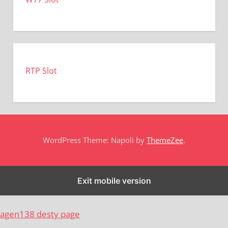
RTP Slot
WordPress Theme: Napoli by
ThemeZee
.
Exit mobile version
APi
agen138 desty page