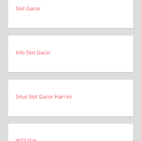
Slot Gacor
Info Slot Gacor
Situs Slot Gacor Hari Ini
W77 Slot