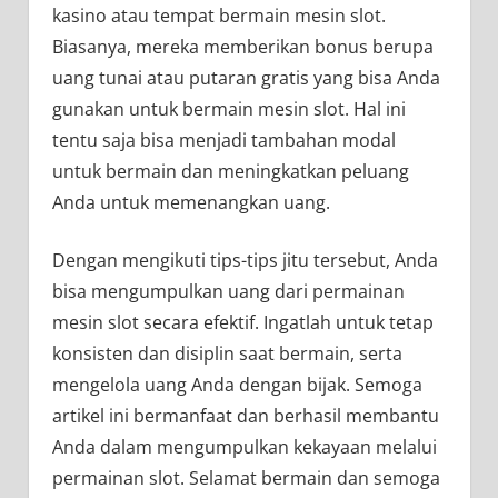
kasino atau tempat bermain mesin slot.
Biasanya, mereka memberikan bonus berupa
uang tunai atau putaran gratis yang bisa Anda
gunakan untuk bermain mesin slot. Hal ini
tentu saja bisa menjadi tambahan modal
untuk bermain dan meningkatkan peluang
Anda untuk memenangkan uang.
Dengan mengikuti tips-tips jitu tersebut, Anda
bisa mengumpulkan uang dari permainan
mesin slot secara efektif. Ingatlah untuk tetap
konsisten dan disiplin saat bermain, serta
mengelola uang Anda dengan bijak. Semoga
artikel ini bermanfaat dan berhasil membantu
Anda dalam mengumpulkan kekayaan melalui
permainan slot. Selamat bermain dan semoga