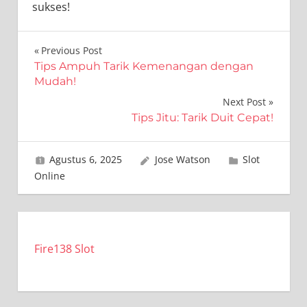
sukses!
Navigasi
Previous Post
Tips Ampuh Tarik Kemenangan dengan
pos
Mudah!
Next Post
Tips Jitu: Tarik Duit Cepat!
Agustus 6, 2025
Jose Watson
Slot
Online
Fire138 Slot