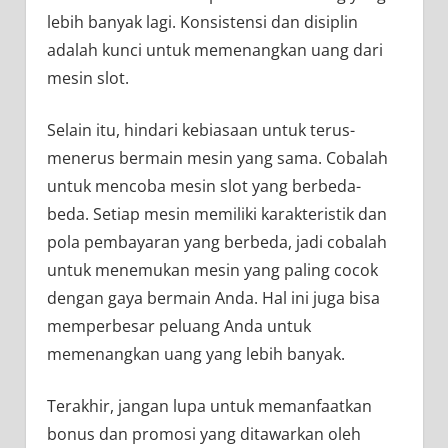
lebih banyak lagi. Konsistensi dan disiplin
adalah kunci untuk memenangkan uang dari
mesin slot.
Selain itu, hindari kebiasaan untuk terus-
menerus bermain mesin yang sama. Cobalah
untuk mencoba mesin slot yang berbeda-
beda. Setiap mesin memiliki karakteristik dan
pola pembayaran yang berbeda, jadi cobalah
untuk menemukan mesin yang paling cocok
dengan gaya bermain Anda. Hal ini juga bisa
memperbesar peluang Anda untuk
memenangkan uang yang lebih banyak.
Terakhir, jangan lupa untuk memanfaatkan
bonus dan promosi yang ditawarkan oleh