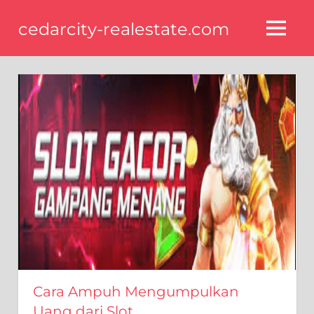
Skip
cedarcity-realestate.com
to
MENU
content
cedarcity-
realestate.com
Cara Ampuh Mengumpulkan
Uang dari Slot