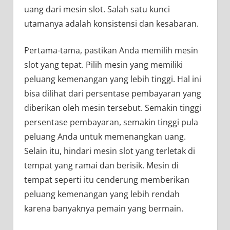
uang dari mesin slot. Salah satu kunci
utamanya adalah konsistensi dan kesabaran.
Pertama-tama, pastikan Anda memilih mesin
slot yang tepat. Pilih mesin yang memiliki
peluang kemenangan yang lebih tinggi. Hal ini
bisa dilihat dari persentase pembayaran yang
diberikan oleh mesin tersebut. Semakin tinggi
persentase pembayaran, semakin tinggi pula
peluang Anda untuk memenangkan uang.
Selain itu, hindari mesin slot yang terletak di
tempat yang ramai dan berisik. Mesin di
tempat seperti itu cenderung memberikan
peluang kemenangan yang lebih rendah
karena banyaknya pemain yang bermain.