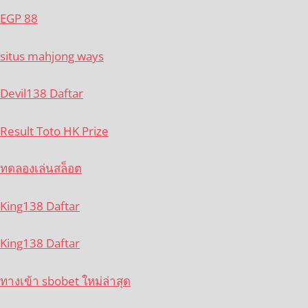
EGP 88
situs mahjong ways
Devil138 Daftar
Result Toto HK Prize
ทดลองเล่นสล็อต
King138 Daftar
King138 Daftar
ทางเข้า sbobet ใหม่ล่าสุด