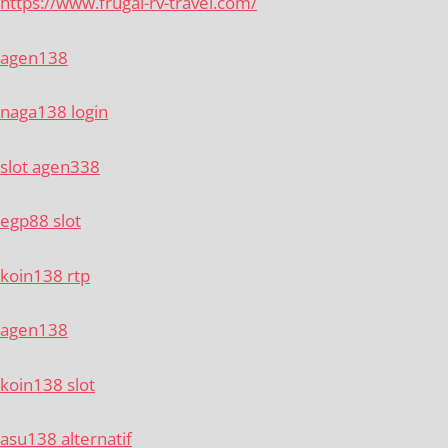
https://www.frugal-rv-travel.com/
agen138
naga138 login
slot agen338
egp88 slot
koin138 rtp
agen138
koin138 slot
asu138 alternatif