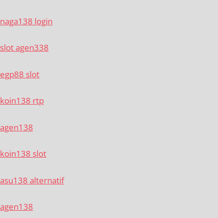
naga138 login
slot agen338
egp88 slot
koin138 rtp
agen138
koin138 slot
asu138 alternatif
agen138