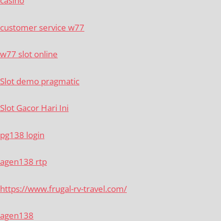
casino
customer service w77
w77 slot online
Slot demo pragmatic
Slot Gacor Hari Ini
pg138 login
agen138 rtp
https://www.frugal-rv-travel.com/
agen138