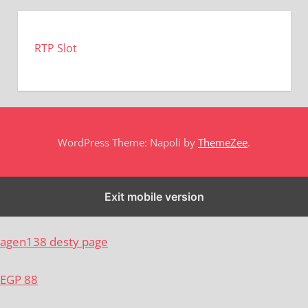
RTP Slot
WordPress Theme: Napoli by
ThemeZee
.
Exit mobile version
APi
agen138 desty page
EGP 88