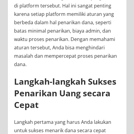
di platform tersebut. Hal ini sangat penting
karena setiap platform memiliki aturan yang
berbeda dalam hal penarikan dana, seperti
batas minimal penarikan, biaya admin, dan
waktu proses penarikan. Dengan memahami
aturan tersebut, Anda bisa menghindari
masalah dan mempercepat proses penarikan
dana.
Langkah-langkah Sukses
Penarikan Uang secara
Cepat
Langkah pertama yang harus Anda lakukan
untuk sukses menarik dana secara cepat