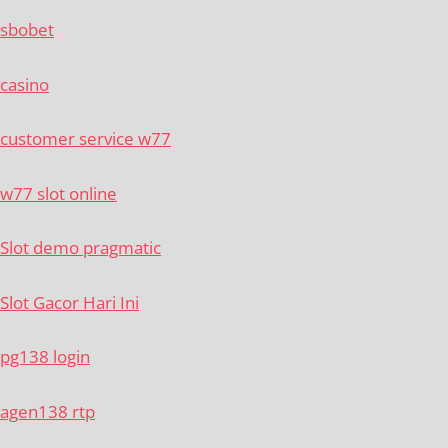
sbobet
casino
customer service w77
w77 slot online
Slot demo pragmatic
Slot Gacor Hari Ini
pg138 login
agen138 rtp