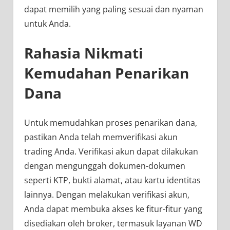
dapat memilih yang paling sesuai dan nyaman
untuk Anda.
Rahasia Nikmati
Kemudahan Penarikan
Dana
Untuk memudahkan proses penarikan dana,
pastikan Anda telah memverifikasi akun
trading Anda. Verifikasi akun dapat dilakukan
dengan mengunggah dokumen-dokumen
seperti KTP, bukti alamat, atau kartu identitas
lainnya. Dengan melakukan verifikasi akun,
Anda dapat membuka akses ke fitur-fitur yang
disediakan oleh broker, termasuk layanan WD