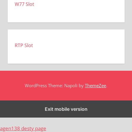
W77 Slot
RTP Slot
WordPress Theme: Napoli by
ThemeZee
.
Exit mobile version
APi
agen138 desty page