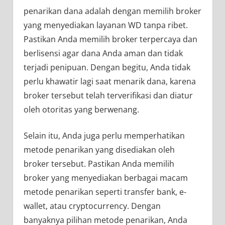
penarikan dana adalah dengan memilih broker
yang menyediakan layanan WD tanpa ribet.
Pastikan Anda memilih broker terpercaya dan
berlisensi agar dana Anda aman dan tidak
terjadi penipuan. Dengan begitu, Anda tidak
perlu khawatir lagi saat menarik dana, karena
broker tersebut telah terverifikasi dan diatur
oleh otoritas yang berwenang.
Selain itu, Anda juga perlu memperhatikan
metode penarikan yang disediakan oleh
broker tersebut. Pastikan Anda memilih
broker yang menyediakan berbagai macam
metode penarikan seperti transfer bank, e-
wallet, atau cryptocurrency. Dengan
banyaknya pilihan metode penarikan, Anda