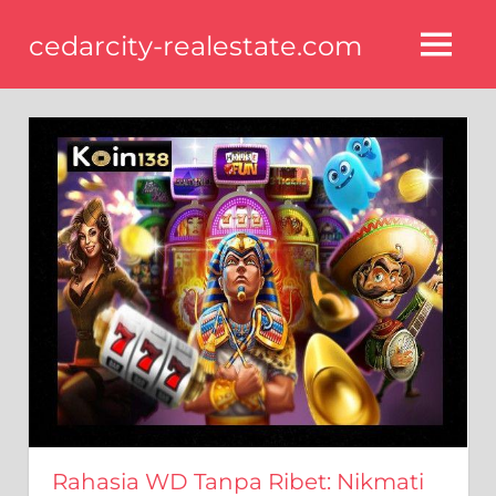
Skip
cedarcity-realestate.com
to
MENU
content
cedarcity-
realestate.com
Rahasia WD Tanpa Ribet: Nikmati