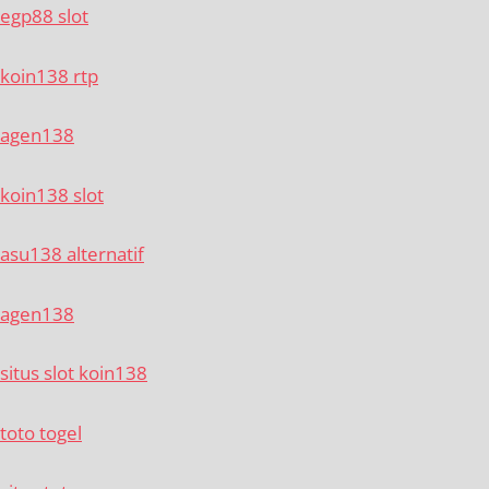
egp88 slot
koin138 rtp
agen138
koin138 slot
asu138 alternatif
agen138
situs slot koin138
toto togel