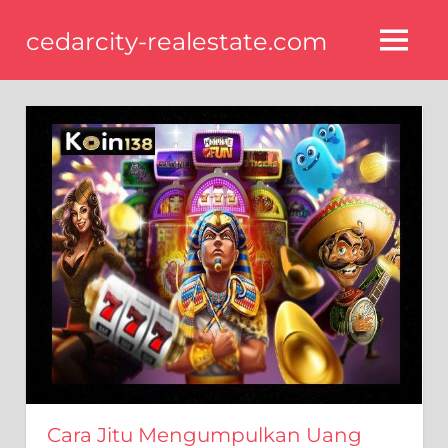
Skip
cedarcity-realestate.com
to
MENU
content
cedarcity-
realestate.com
Cara Jitu Mengumpulkan Uang