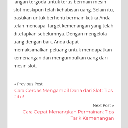
Jangan tergoda untuk terus bermain mesin
slot meskipun telah kehabisan uang. Selain itu,
pastikan untuk berhenti bermain ketika Anda
telah mencapai target kemenangan yang telah
ditetapkan sebelumnya. Dengan mengelola
uang dengan baik, Anda dapat
memaksimalkan peluang untuk mendapatkan
kemenangan dan mengumpulkan uang dari
mesin slot.
Navigasi
Previous Post
Cara Cerdas Mengambil Dana dari Slot: Tips
pos
Jitu!
Next Post
Cara Cepat Menangkan Permainan: Tips
Tarik Kemenangan