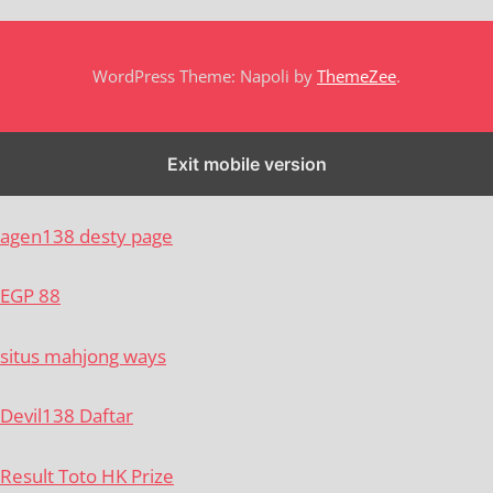
WordPress Theme: Napoli by
ThemeZee
.
Exit mobile version
APi
agen138 desty page
EGP 88
situs mahjong ways
Devil138 Daftar
Result Toto HK Prize