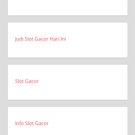
Judi Slot Gacor Hari Ini
Slot Gacor
Info Slot Gacor