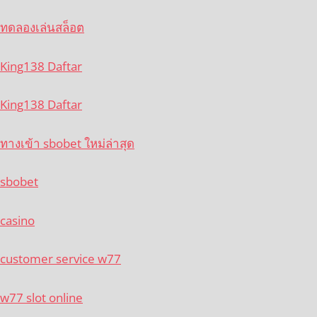
ทดลองเล่นสล็อต
King138 Daftar
King138 Daftar
ทางเข้า sbobet ใหม่ล่าสุด
sbobet
casino
customer service w77
w77 slot online