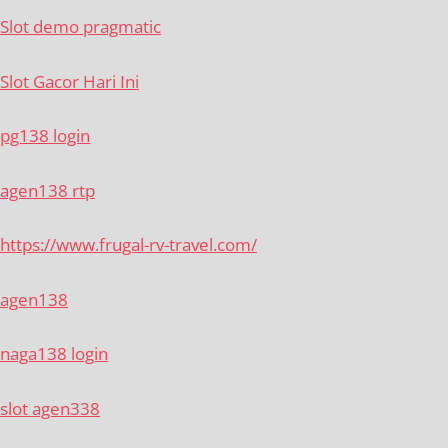
Slot demo pragmatic
Slot Gacor Hari Ini
pg138 login
agen138 rtp
https://www.frugal-rv-travel.com/
agen138
naga138 login
slot agen338