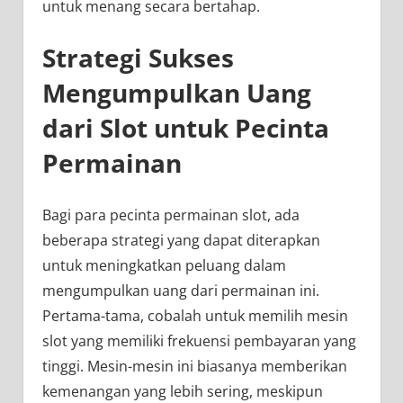
untuk menang secara bertahap.
Strategi Sukses
Mengumpulkan Uang
dari Slot untuk Pecinta
Permainan
Bagi para pecinta permainan slot, ada
beberapa strategi yang dapat diterapkan
untuk meningkatkan peluang dalam
mengumpulkan uang dari permainan ini.
Pertama-tama, cobalah untuk memilih mesin
slot yang memiliki frekuensi pembayaran yang
tinggi. Mesin-mesin ini biasanya memberikan
kemenangan yang lebih sering, meskipun