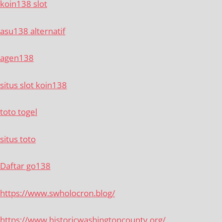
koin138 slot
asu138 alternatif
agen138
situs slot koin138
toto togel
situs toto
Daftar go138
https://www.swholocron.blog/
https://www.historicwashingtoncounty.org/