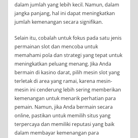
dalam jumlah yang lebih kecil. Namun, dalam
jangka panjang, hal ini dapat meningkatkan
jumlah kemenangan secara signifikan.
Selain itu, cobalah untuk fokus pada satu jenis
permainan slot dan mencoba untuk
memahami pola dan strategi yang tepat untuk
meningkatkan peluang menang. Jika Anda
bermain di kasino darat, pilih mesin slot yang
terletak di area yang ramai, karena mesin-
mesin ini cenderung lebih sering memberikan
kemenangan untuk menarik perhatian para
pemain. Namun, jika Anda bermain secara
online, pastikan untuk memilih situs yang
terpercaya dan memiliki reputasi yang baik
dalam membayar kemenangan para