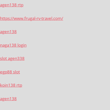
agen138 rtp
https://www.frugal-rv-travel.com/
agen138
naga138 login
slot agen338
egp88 slot
koin138 rtp
agen138